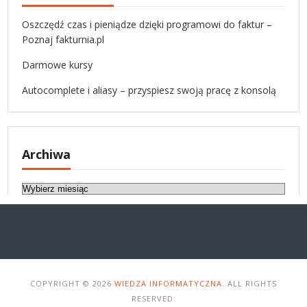
Oszczędź czas i pieniądze dzięki programowi do faktur –
Poznaj fakturnia.pl
Darmowe kursy
Autocomplete i aliasy – przyspiesz swoją pracę z konsolą
Archiwa
A
r
c
h
i
w
a
COPYRIGHT © 2026
WIEDZA INFORMATYCZNA
. ALL RIGHTS
RESERVED.