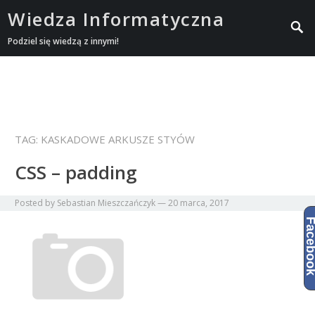
Wiedza Informatyczna
Podziel się wiedzą z innymi!
TAG:
KASKADOWE ARKUSZE STYÓW
CSS – padding
Posted by
Sebastian Mieszczańczyk
—
20 marca, 2017
Facebo