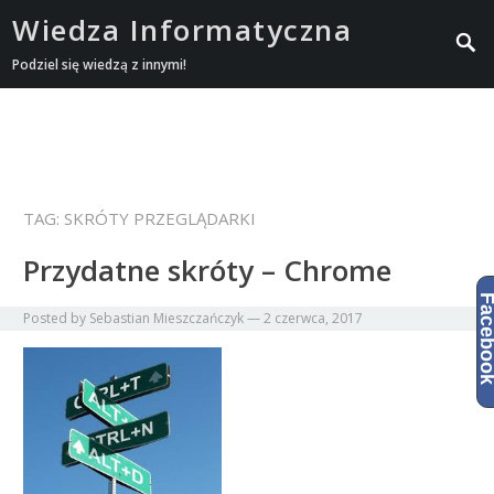
Wiedza Informatyczna
Podziel się wiedzą z innymi!
TAG:
SKRÓTY PRZEGLĄDARKI
Przydatne skróty – Chrome
Facebo
Posted by
Sebastian Mieszczańczyk
—
2 czerwca, 2017