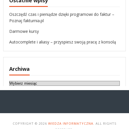
Ostatnie wpisy
Oszczędź czas i pieniądze dzięki programowi do faktur –
Poznaj fakturnia.pl
Darmowe kursy
Autocomplete i aliasy – przyspiesz swoją pracę z konsolą
Archiwa
A
r
c
h
i
w
a
COPYRIGHT © 2026
WIEDZA INFORMATYCZNA
. ALL RIGHTS