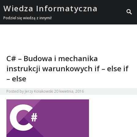
Wiedza Informatyczna
Podziel się wiedzą z innymi!
C# – Budowa i mechanika
instrukcji warunkowych if – else if
– else
Posted by
Jerzy Kołakowski
20 kwietnia, 2016