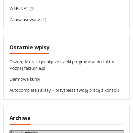
WSEI.NET
(3)
Zaawansowane
(2)
Ostatnie wpisy
Oszczędź czas i pieniądze dzięki programowi do faktur –
Poznaj fakturnia.pl
Darmowe kursy
Autocomplete i aliasy – przyspiesz swoją pracę z konsolą
Archiwa
A