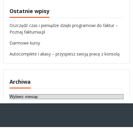
Ostatnie wpisy
Oszczędź czas i pieniądze dzięki programowi do faktur –
Poznaj fakturnia.pl
Darmowe kursy
Autocomplete i aliasy – przyspiesz swoją pracę z konsolą
Archiwa
A
r
c
h
i
w