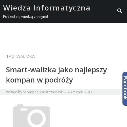
Wiedza Informatyczna
Podziel się wiedzą z innymi!
TAG:
WALIZKA
Smart-walizka jako najlepszy
kompan w podróży
Facebo
Posted by
Sebastian Mieszczańczyk
—
26 marca, 2017