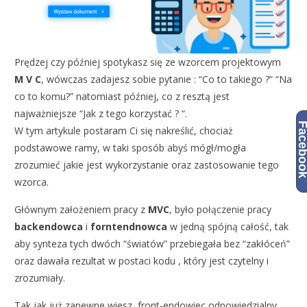
Prędzej czy później spotykasz się ze wzorcem projektowym
M V C
, wówczas zadajesz sobie pytanie : “Co to takiego ?” “Na
co to komu?” natomiast później, co z resztą jest
najważniejsze “Jak z tego korzystać ? “.
Facebo
W tym artykule postaram Ci się nakreślić, chociaż
podstawowe ramy, w taki sposób abyś mógł/mogła
zrozumieć jakie jest wykorzystanie oraz zastosowanie tego
wzorca.
Głównym założeniem pracy z
MVC
, było połączenie pracy
backendowca
i
forntendnowca
w jedną spójną całość, tak
aby synteza tych dwóch “światów” przebiegała bez “zakłóceń”
oraz dawała rezultat w postaci kodu , który jest czytelny i
zrozumiały.
Tak jak już zapewne wiesz, front-endowiec odpowiedzialny