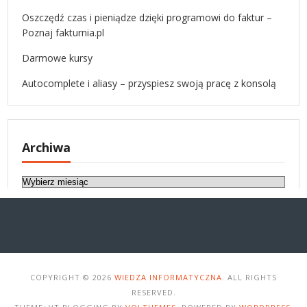
Oszczędź czas i pieniądze dzięki programowi do faktur –
Poznaj fakturnia.pl
Darmowe kursy
Autocomplete i aliasy – przyspiesz swoją pracę z konsolą
Archiwa
A
r
c
h
i
w
a
COPYRIGHT © 2026
WIEDZA INFORMATYCZNA
. ALL RIGHTS
RESERVED.