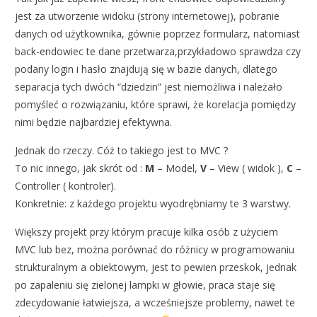
jest za utworzenie widoku (strony internetowej), pobranie
danych od użytkownika, gównie poprzez formularz, natomiast
back-endowiec te dane przetwarza,przykładowo sprawdza czy
podany login i hasło znajdują się w bazie danych, dlatego
separacja tych dwóch “dziedzin” jest niemożliwa i należało
pomyśleć o rozwiązaniu, które sprawi, że korelacja pomiędzy
nimi będzie najbardziej efektywna.
Jednak do rzeczy. Cóż to takiego jest to MVC ?
To nic innego, jak skrót od :
M
– Model,
V
– View ( widok ),
C
–
Controller ( kontroler).
Konkretnie: z każdego projektu wyodrębniamy te 3 warstwy.
Większy projekt przy którym pracuje kilka osób z użyciem
MVC lub bez, można porównać do różnicy w programowaniu
strukturalnym a obiektowym, jest to pewien przeskok, jednak
po zapaleniu się zielonej lampki w głowie, praca staje się
zdecydowanie łatwiejsza, a wcześniejsze problemy, nawet te