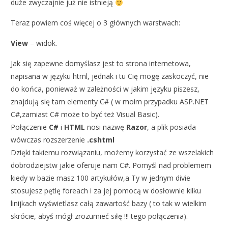
duże zwyczajnie już nie istnieją
Teraz powiem coś więcej o 3 głównych warstwach:
View
– widok.
Jak się zapewne domyślasz jest to strona internetowa,
napisana w języku html, jednak i tu Cię mogę zaskoczyć, nie
do końca, ponieważ w zależności w jakim języku piszesz,
znajdują się tam elementy C# ( w moim przypadku ASP.NET
C#,zamiast C# może to być też Visual Basic).
Połączenie
C#
i
HTML
nosi nazwę
Razor
, a plik posiada
wówczas rozszerzenie
.cshtml
Dzięki takiemu rozwiązaniu, możemy korzystać ze wszelakich
dobrodziejstw jakie oferuje nam C#. Pomyśl nad problemem
kiedy w bazie masz 100 artykułów,a Ty w jednym divie
stosujesz pętlę foreach i za jej pomocą w dosłownie kilku
linijkach wyświetlasz całą zawartość bazy ( to tak w wielkim
skrócie, abyś mógł zrozumieć siłę !!! tego połączenia).