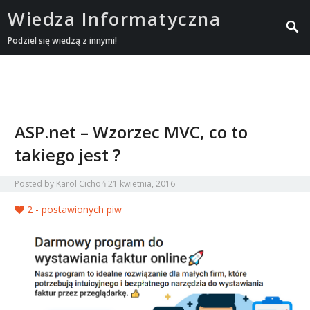
Wiedza Informatyczna
Podziel się wiedzą z innymi!
ASP.net – Wzorzec MVC, co to
takiego jest ?
Posted by
Karol Cichoń
21 kwietnia, 2016
2
- postawionych piw