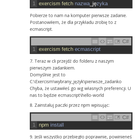
1
exercism 
fetch 
nazwa
_
ję
zyka
Pobierze to nam na komputer pierwsze zadanie.
Postanowiłem, że dla przykładu zrobię to z
ecmascript.
C#
1
exercism 
fetch 
ecmascript
Teraz w cli przejdź do folderu z naszym
pierwszym zadankiem.
Domyślnie jest to
C:\Exercism\wybrany_język\pierwsze_zadanko
Chyba, że ustawiłeś go wg własnych preferencji. U
nas to będzie ecmascript\hello-world
Zainstaluj paczki przez npm wpisując:
C#
1
npm 
install
Jeśli wszystko przebiegło poprawnie, powinieneś