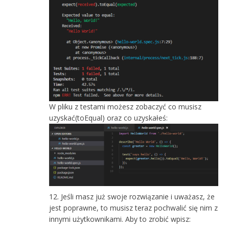
W pliku z testami możesz zobaczyć co musisz
uzyskać(toEqual) oraz co uzyskałeś:
Jeśli masz już swoje rozwiązanie i uważasz, że
jest poprawne, to musisz teraz pochwalić się nim z
innymi użytkownikami. Aby to zrobić wpisz: