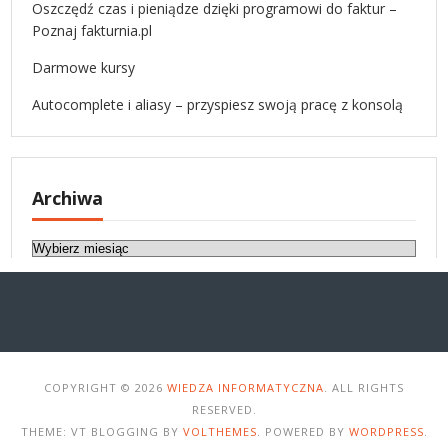
Oszczędź czas i pieniądze dzięki programowi do faktur –
Poznaj fakturnia.pl
Darmowe kursy
Autocomplete i aliasy – przyspiesz swoją pracę z konsolą
Archiwa
A
r
c
h
i
w
a
COPYRIGHT © 2026
WIEDZA INFORMATYCZNA
. ALL RIGHTS
RESERVED.
THEME: VT BLOGGING BY
VOLTHEMES
. POWERED BY
WORDPRESS
.