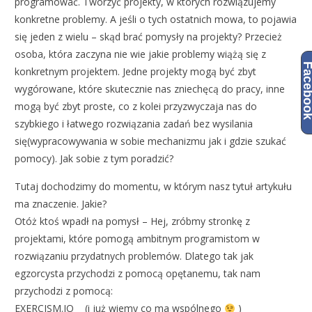
programować. Tworzyć projekty, w których rozwiązujemy
konkretne problemy. A jeśli o tych ostatnich mowa, to pojawia
się jeden z wielu – skąd brać pomysły na projekty? Przecież
osoba, która zaczyna nie wie jakie problemy wiążą się z
Facebo
konkretnym projektem. Jedne projekty mogą być zbyt
wygórowane, które skutecznie nas zniechęcą do pracy, inne
mogą być zbyt proste, co z kolei przyzwyczaja nas do
szybkiego i łatwego rozwiązania zadań bez wysilania
się(wypracowywania w sobie mechanizmu jak i gdzie szukać
pomocy). Jak sobie z tym poradzić?
Tutaj dochodzimy do momentu, w którym nasz tytuł artykułu
ma znaczenie. Jakie?
Otóż ktoś wpadł na pomysł – Hej, zróbmy stronkę z
projektami, które pomogą ambitnym programistom w
rozwiązaniu przydatnych problemów. Dlatego tak jak
egzorcysta przychodzi z pomocą opętanemu, tak nam
przychodzi z pomocą:
EXERCISM.IO (i już wiemy co ma wspólnego
)