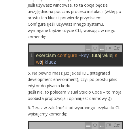
Jeśli używasz windowsa, to ta opcja będzie
uwzględniona podczas procesu instalacji (wklej po
prostu ten klucz i potwierdź przyciskiem
Configure.)Jeśli używasz innego systemu,
wymagane będzie użycie CLI, wpisując w niego
komendę:
C#
1
exercism 
configure
–
key
=
tutaj 
wklej 
s
w
ó
j
klucz
Na pewno masz już jakieś IDE (integrated
development environment), czyli po prostu jakiś
edytor do pisania kodu.
(Jeśli nie, to polecam Visual Studio Code – to moja
osobista propozycja i opinia(jest darmowy ;))
Teraz w zależności od wybranego języka do CLI
wpisujemy komendę:
C#