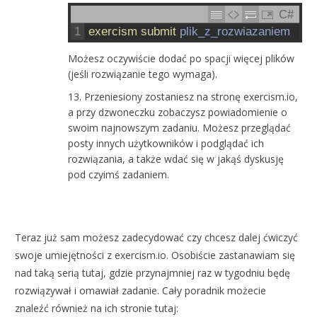
C#
1
exercism 
submit 
plik_z_rozwiazaniem
Możesz oczywiście dodać po spacji więcej plików
(jeśli rozwiązanie tego wymaga).
Przeniesiony zostaniesz na stronę exercism.io,
a przy dzwoneczku zobaczysz powiadomienie o
swoim najnowszym zadaniu. Możesz przeglądać
posty innych użytkowników i podglądać ich
rozwiązania, a także wdać się w jakąś dyskusję
pod czyimś zadaniem.
Teraz już sam możesz zadecydować czy chcesz dalej ćwiczyć
swoje umiejętności z exercism.io. Osobiście zastanawiam się
nad taką serią tutaj, gdzie przynajmniej raz w tygodniu będę
rozwiązywał i omawiał zadanie. Cały poradnik możecie
znaleźć również na ich stronie tutaj: